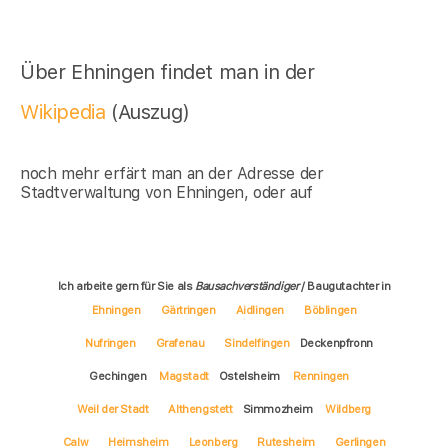
Über Ehningen findet man in der
Wikipedia
(Auszug)
noch mehr erfärt man an der Adresse der
Stadtverwaltung von Ehningen, oder auf
Ich arbeite gern für Sie als
Bausachverständiger
/ Baugutachter in
Ehningen
Gärtringen
Aidlingen
Böblingen
Nufringen
Grafenau
Sindelfingen
Deckenpfronn
Gechingen
Magstadt
Ostelsheim
Renningen
Weil der Stadt
Althengstett
Simmozheim
Wildberg
Calw
Heimsheim
Leonberg
Rutesheim
Gerlingen