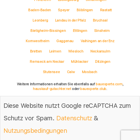
Baden-Baden
Speyer
Böblingen
Rastatt
Leonberg
Landau in der Pfalz
Bruchsal
Bietigheim-Bissingen
Ettlingen
Sinsheim
Kornwestheim
Gaggenau
Vaihingen an der Enz
Bretten
Leimen
Wiesloch
Neckarsulm
Remseck am Neckar
Mühlacker
Ditzingen
Stutensee
Calw
Mosbach
Weitere Informationen erhalten Sie ebenfalls auf
bauexperte.com
,
hauskauf-gutachter.net
oder
bauexperte.club
.
Hinweise zum Datenschutz
Diese Website nutzt Google reCAPTCHA zum
... wenn Sie einen Bausachverständigen, Energieberater oder
Baugutachter brauchen.
Schutz vor Spam.
Datenschutz
&
Copyright © bauexperte-reitz.de 2025
Nutzungsbedingungen