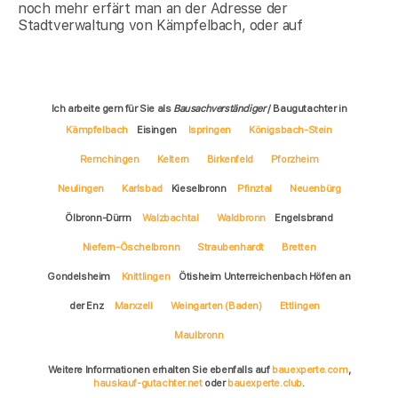
noch mehr erfärt man an der Adresse der
Stadtverwaltung von Kämpfelbach, oder auf
Ich arbeite gern für Sie als
Bausachverständiger
/ Baugutachter in
Kämpfelbach
Eisingen
Ispringen
Königsbach-Stein
Remchingen
Keltern
Birkenfeld
Pforzheim
Neulingen
Karlsbad
Kieselbronn
Pfinztal
Neuenbürg
Ölbronn-Dürrn
Walzbachtal
Waldbronn
Engelsbrand
Niefern-Öschelbronn
Straubenhardt
Bretten
Gondelsheim
Knittlingen
Ötisheim Unterreichenbach Höfen an
der Enz
Marxzell
Weingarten (Baden)
Ettlingen
Maulbronn
Weitere Informationen erhalten Sie ebenfalls auf
bauexperte.com
,
hauskauf-gutachter.net
oder
bauexperte.club
.