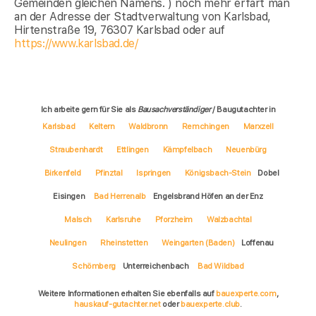
Gemeinden gleichen Namens. ) noch mehr erfärt man
an der Adresse der Stadtverwaltung von Karlsbad,
Hirtenstraße 19, 76307 Karlsbad oder auf
https://www.karlsbad.de/
Ich arbeite gern für Sie als
Bausachverständiger
/ Baugutachter in
Karlsbad
Keltern
Waldbronn
Remchingen
Marxzell
Straubenhardt
Ettlingen
Kämpfelbach
Neuenbürg
Birkenfeld
Pfinztal
Ispringen
Königsbach-Stein
Dobel
Eisingen
Bad Herrenalb
Engelsbrand Höfen an der Enz
Malsch
Karlsruhe
Pforzheim
Walzbachtal
Neulingen
Rheinstetten
Weingarten (Baden)
Loffenau
Schömberg
Unterreichenbach
Bad Wildbad
Weitere Informationen erhalten Sie ebenfalls auf
bauexperte.com
,
hauskauf-gutachter.net
oder
bauexperte.club
.