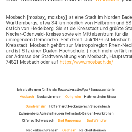
Mosbach [mosbaχ, moːsbaχ] ist eine Stadt im Norden Bad
Württembergs, etwa 34 km nördlich von Heilbronn und 5
östlich von Heidelberg. Sie ist die Kreisstadt und größte St
Neckar-Odenwald-Kreises sowie ein Mittelzentrum für die
umliegenden Gemeinden. Seit dem 1. Juli 1976 ist Mosbach
Kreisstadt. Mosbach gehört zur Metropolregion Rhein-Nec
und ist Sitz einer Dualen Hochschule. ) noch mehr erfärt 
der Adresse der Stadtverwaltung von Mosbach, Hauptstra
74821 Mosbach oder auf
https://www.mosbach.de/
Ich arbeite gern für Sie als
Bausachverständiger
/ Baugutachter in
Mosbach
Neckarzimmern
Obrigheim
Haßmersheim Binau
Gundelsheim
Hüffenhardt Neckargerach Siegelsbach
Zwingenberg Aglasterhausen Helmstadt-Bargen Neunkirchen
Offenau Schwarzach
Bad Rappenau
Bad Wimpfen
Neckarbischofsheim
Oedheim
Reichartshausen