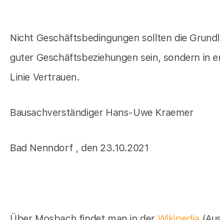
Nicht Geschäftsbedingungen sollten die Grund
guter Geschäftsbeziehungen sein, sondern in e
Linie Vertrauen.
Bausachverständiger Hans-Uwe Kraemer
Bad Nenndorf , den 23.10.2021
Über Mosbach findet man in der
Wikipedia
(Au