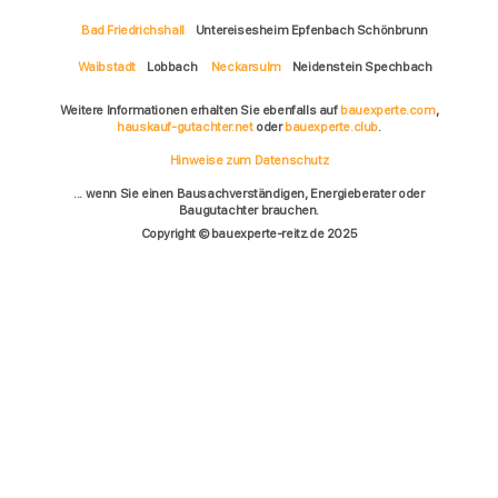
Bad Friedrichshall
Untereisesheim Epfenbach Schönbrunn
Waibstadt
Lobbach
Neckarsulm
Neidenstein Spechbach
Weitere Informationen erhalten Sie ebenfalls auf
bauexperte.com
,
hauskauf-gutachter.net
oder
bauexperte.club
.
Hinweise zum Datenschutz
... wenn Sie einen Bausachverständigen, Energieberater oder
Baugutachter brauchen.
Copyright © bauexperte-reitz.de 2025