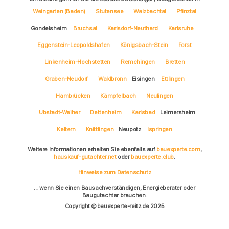
Weingarten (Baden)
Stutensee
Walzbachtal
Pfinztal
Gondelsheim
Bruchsal
Karlsdorf-Neuthard
Karlsruhe
Eggenstein-Leopoldshafen
Königsbach-Stein
Forst
Linkenheim-Hochstetten
Remchingen
Bretten
Graben-Neudorf
Waldbronn
Eisingen
Ettlingen
Hambrücken
Kämpfelbach
Neulingen
Ubstadt-Weiher
Dettenheim
Karlsbad
Leimersheim
Keltern
Knittlingen
Neupotz
Ispringen
Weitere Informationen erhalten Sie ebenfalls auf
bauexperte.com
,
hauskauf-gutachter.net
oder
bauexperte.club
.
Hinweise zum Datenschutz
... wenn Sie einen Bausachverständigen, Energieberater oder
Baugutachter brauchen.
Copyright © bauexperte-reitz.de 2025