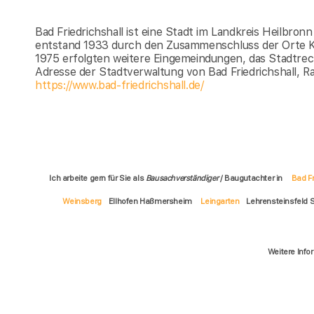
Bad Friedrichshall ist eine Stadt im Landkreis Heilbr
entstand 1933 durch den Zusammenschluss der Orte Ko
1975 erfolgten weitere Eingemeindungen, das Stadtrec
Adresse der Stadtverwaltung von Bad Friedrichshall, Rat
https://www.bad-friedrichshall.de/
Ich arbeite gern für Sie als
Bausachverständiger
/ Baugutachter in
Bad Fr
Weinsberg
Ellhofen Haßmersheim
Leingarten
Lehrensteinsfeld 
Weitere Info