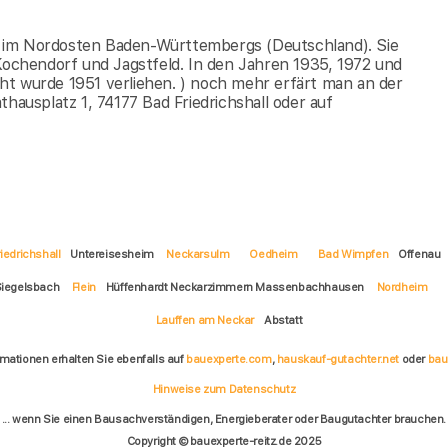
onn im Nordosten Baden-Württembergs (Deutschland). Sie
chendorf und Jagstfeld. In den Jahren 1935, 1972 und
ht wurde 1951 verliehen. ) noch mehr erfärt man an der
hausplatz 1, 74177 Bad Friedrichshall oder auf
iedrichshall
Untereisesheim
Neckarsulm
Oedheim
Bad Wimpfen
Offenau
Siegelsbach
Flein
Hüffenhardt Neckarzimmern Massenbachhausen
Nordheim
Lauffen am Neckar
Abstatt
rmationen erhalten Sie ebenfalls auf
bauexperte.com
,
hauskauf-gutachter.net
oder
bau
Hinweise zum Datenschutz
... wenn Sie einen Bausachverständigen, Energieberater oder Baugutachter brauchen.
Copyright © bauexperte-reitz.de 2025