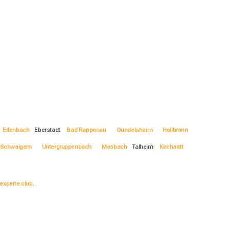
Erlenbach
Eberstadt
Bad Rappenau
Gundelsheim
Heilbronn
Schwaigern
Untergruppenbach
Mosbach
Talheim
Kirchardt
experte.club
.