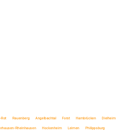
-Rot
Rauenberg
Angelbachtal
Forst
Hambrücken
Dielheim
erhausen-Rheinhausen
Hockenheim
Leimen
Philippsburg