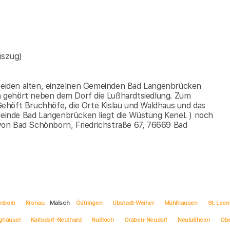
uszug)
eiden alten, einzelnen Gemeinden Bad Langenbrücken
 gehört neben dem Dorf die Lußhardtsiedlung. Zum
ehöft Bruchhöfe, die Orte Kislau und Waldhaus und das
inde Bad Langenbrücken liegt die Wüstung Kenel. ) noch
von Bad Schönborn, Friedrichstraße 67, 76669 Bad
nborn
Kronau
Malsch
Östringen
Ubstadt-Weiher
Mühlhausen
St. Leon
ghäusel
Karlsdorf-Neuthard
Nußloch
Graben-Neudorf
Neulußheim
Ob