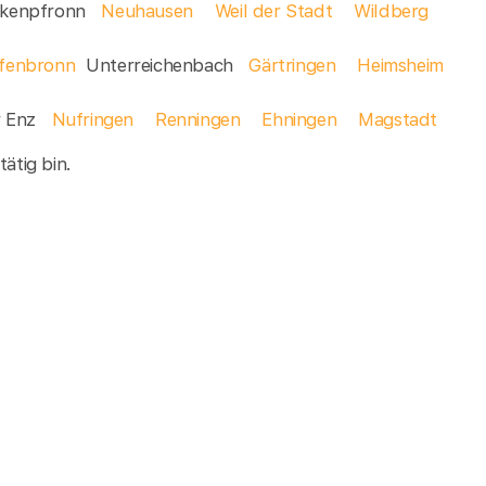
ckenpfronn
Neuhausen
Weil der Stadt
Wildberg
efenbronn
Unterreichenbach
Gärtringen
Heimsheim
r Enz
Nufringen
Renningen
Ehningen
Magstadt
ätig bin.