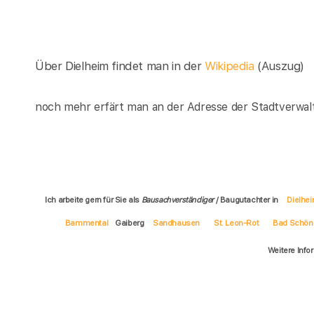
Über Dielheim findet man in der
Wikipedia
(Auszug)
noch mehr erfärt man an der Adresse der Stadtverwalt
Ich arbeite gern für Sie als
Bausachverständiger
/ Baugutachter in
Dielhe
Bammental
Gaiberg
Sandhausen
St. Leon-Rot
Bad Schön
Weitere Info