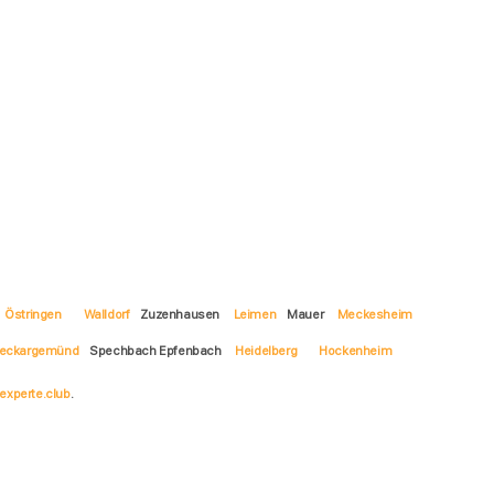
Östringen
Walldorf
Zuzenhausen
Leimen
Mauer
Meckesheim
eckargemünd
Spechbach Epfenbach
Heidelberg
Hockenheim
experte.club
.