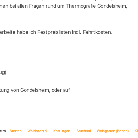
hnen bei allen Fragen rund um Thermografie Gondelsheim,
rbeite habe ich Festpreislisten incl. Fahrtkosten.
ug)
tung von Gondelsheim, oder auf
heim
Bretten
Walzbachtal
Knittlingen
Bruchsal
Weingarten (Baden)
K