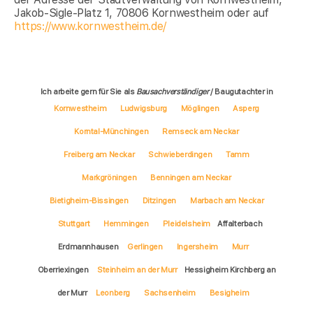
Jakob-Sigle-Platz 1, 70806 Kornwestheim oder auf
https://www.kornwestheim.de/
Ich arbeite gern für Sie als
Bausachverständiger
/ Baugutachter in
Kornwestheim
Ludwigsburg
Möglingen
Asperg
Korntal-Münchingen
Remseck am Neckar
Freiberg am Neckar
Schwieberdingen
Tamm
Markgröningen
Benningen am Neckar
Bietigheim-Bissingen
Ditzingen
Marbach am Neckar
Stuttgart
Hemmingen
Pleidelsheim
Affalterbach
Erdmannhausen
Gerlingen
Ingersheim
Murr
Oberriexingen
Steinheim an der Murr
Hessigheim Kirchberg an
der Murr
Leonberg
Sachsenheim
Besigheim