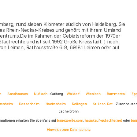
berg, rund sieben Kilometer südlich von Heidelberg. Sie
 des Rhein-Neckar-Kreises und gehört mit ihrem Umland
zentrums.Die im Rahmen der Gebietsreform der 1970er
tadtrechte und ist seit 1992 Große Kreisstadt. ) noch
von Leimen, Rathausstraße 6-8, 69181 Leimen oder auf
n
Sandhausen
Nußloch
Gaiberg
Walldorf
Wiesloch
Bammental
Ep
kesheim
Dossenheim
Hockenheim
Reilingen
St. Leon-Rot
Zuzenhause
Eschelbronn
rmationen erhalten Sie ebenfalls auf
bauexperte.com
,
hauskauf-gutachter.net
oder
bau
Hinweise zum Datenschutz