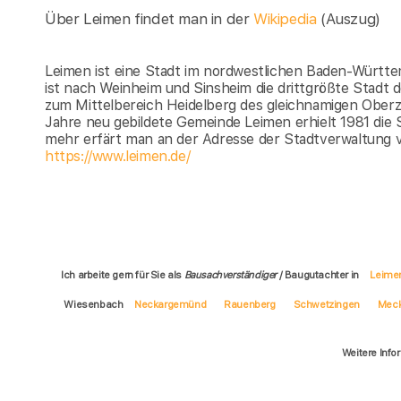
Über Leimen findet man in der
Wikipedia
(Auszug)
Leimen ist eine Stadt im nordwestlichen Baden-Württem
ist nach Weinheim und Sinsheim die drittgrößte Stadt
zum Mittelbereich Heidelberg des gleichnamigen Ober
Jahre neu gebildete Gemeinde Leimen erhielt 1981 die S
mehr erfärt man an der Adresse der Stadtverwaltung 
https://www.leimen.de/
Ich arbeite gern für Sie als
Bausachverständiger
/ Baugutachter in
Leime
Wiesenbach
Neckargemünd
Rauenberg
Schwetzingen
Mec
Weitere Info