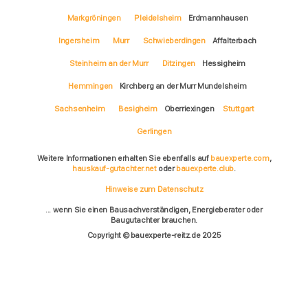
Markgröningen
Pleidelsheim
Erdmannhausen
Ingersheim
Murr
Schwieberdingen
Affalterbach
Steinheim an der Murr
Ditzingen
Hessigheim
Hemmingen
Kirchberg an der Murr Mundelsheim
Sachsenheim
Besigheim
Oberriexingen
Stuttgart
Gerlingen
Weitere Informationen erhalten Sie ebenfalls auf
bauexperte.com
,
hauskauf-gutachter.net
oder
bauexperte.club
.
Hinweise zum Datenschutz
... wenn Sie einen Bausachverständigen, Energieberater oder
Baugutachter brauchen.
Copyright © bauexperte-reitz.de 2025