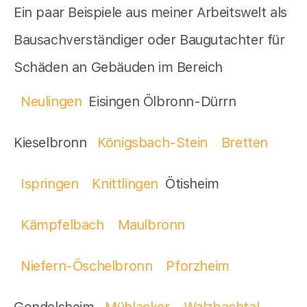
Ein paar Beispiele aus meiner Arbeitswelt als
Bausachverständiger oder Baugutachter für
Schäden an Gebäuden im Bereich
Neulingen
Eisingen Ölbronn-Dürrn
Kieselbronn
Königsbach-Stein
Bretten
Ispringen
Knittlingen
Ötisheim
Kämpfelbach
Maulbronn
Niefern-Öschelbronn
Pforzheim
Gondelsheim
Mühlacker
Walzbachtal