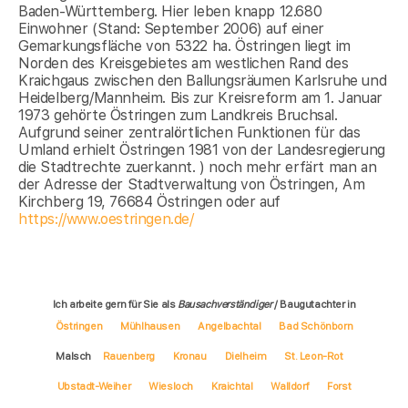
Baden-Württemberg. Hier leben knapp 12.680
Einwohner (Stand: September 2006) auf einer
Gemarkungsfläche von 5322 ha. Östringen liegt im
Norden des Kreisgebietes am westlichen Rand des
Kraichgaus zwischen den Ballungsräumen Karlsruhe und
Heidelberg/Mannheim. Bis zur Kreisreform am 1. Januar
1973 gehörte Östringen zum Landkreis Bruchsal.
Aufgrund seiner zentralörtlichen Funktionen für das
Umland erhielt Östringen 1981 von der Landesregierung
die Stadtrechte zuerkannt. ) noch mehr erfärt man an
der Adresse der Stadtverwaltung von Östringen, Am
Kirchberg 19, 76684 Östringen oder auf
https://www.oestringen.de/
Ich arbeite gern für Sie als
Bausachverständiger
/ Baugutachter in
Östringen
Mühlhausen
Angelbachtal
Bad Schönborn
Malsch
Rauenberg
Kronau
Dielheim
St. Leon-Rot
Ubstadt-Weiher
Wiesloch
Kraichtal
Walldorf
Forst