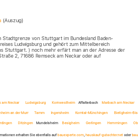
ia
(Auszug)
n Stadtgrenze von Stuttgart im Bundesland Baden-
kreises Ludwigsburg und gehört zum Mittelbereich
 Stuttgart. ) noch mehr erfärt man an der Adresse der
Straße 2, 71686 Remseck am Neckar oder auf
 am Neckar
Ludwigsburg
Kornwestheim
Affalterbach
Marbach am Neckar
nheim an der Murr
Tamm
Ingersheim
Korntal-Münchingen
Bietigheim-Bi
rdingen
Ditzingen
Mundelsheim
Besigheim
Gerlingen
Hemmingen
Ob
rmationen erhalten Sie ebenfalls auf
bauexperte.com
,
hauskauf-gutachter.net
oder
bau