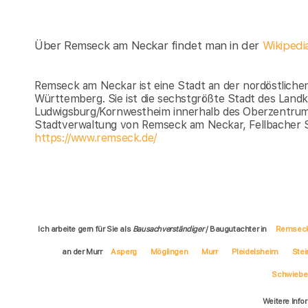
Über Remseck am Neckar findet man in der
Wikiped
Remseck am Neckar ist eine Stadt an der nordöstliche
Württemberg. Sie ist die sechstgrößte Stadt des Land
Ludwigsburg/Kornwestheim innerhalb des Oberzentrums
Stadtverwaltung von Remseck am Neckar, Fellbacher 
https://www.remseck.de/
Ich arbeite gern für Sie als
Bausachverständiger
/ Baugutachter in
Remseck
an der Murr
Asperg
Möglingen
Murr
Pleidelsheim
Stei
Schwiebe
Weitere Info