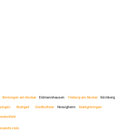
Benningen am Neckar
Erdmannhausen
Freiberg am Neckar
Kirchberg
ssingen
Stuttgart
Großbottwar
Hessigheim
Markgröningen
erstenfeld
experte.club
.