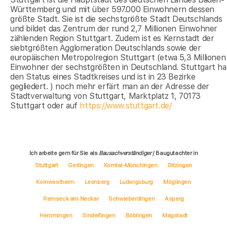
Württemberg und mit über 597.000 Einwohnern dessen
größte Stadt. Sie ist die sechstgrößte Stadt Deutschlands
und bildet das Zentrum der rund 2,7 Millionen Einwohner
zählenden Region Stuttgart. Zudem ist es Kernstadt der
siebtgrößten Agglomeration Deutschlands sowie der
europäischen Metropolregion Stuttgart (etwa 5,3 Millionen
Einwohner der sechstgrößten in Deutschland. Stuttgart ha
den Status eines Stadtkreises und ist in 23 Bezirke
gegliedert. ) noch mehr erfärt man an der Adresse der
Stadtverwaltung von Stuttgart, Marktplatz 1, 70173
Stuttgart oder auf
https://www.stuttgart.de/
Ich arbeite gern für Sie als
Bausachverständiger
/ Baugutachter in
Stuttgart
Gerlingen
Korntal-Münchingen
Ditzingen
Kornwestheim
Leonberg
Ludwigsburg
Möglingen
Remseck am Neckar
Schwieberdingen
Asperg
Hemmingen
Sindelfingen
Böblingen
Magstadt