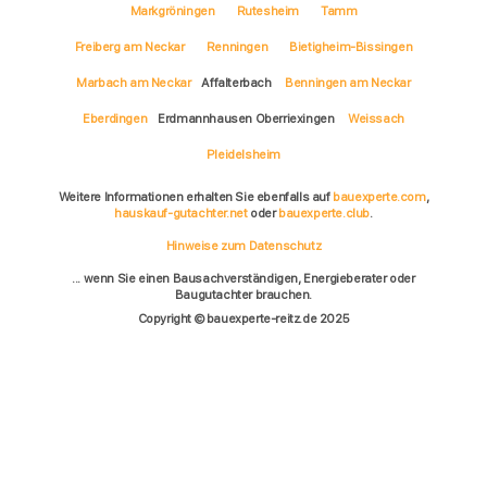
Markgröningen
Rutesheim
Tamm
Freiberg am Neckar
Renningen
Bietigheim-Bissingen
Marbach am Neckar
Affalterbach
Benningen am Neckar
Eberdingen
Erdmannhausen Oberriexingen
Weissach
Pleidelsheim
Weitere Informationen erhalten Sie ebenfalls auf
bauexperte.com
,
hauskauf-gutachter.net
oder
bauexperte.club
.
Hinweise zum Datenschutz
... wenn Sie einen Bausachverständigen, Energieberater oder
Baugutachter brauchen.
Copyright © bauexperte-reitz.de 2025