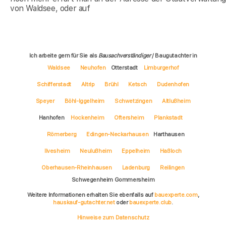
von Waldsee, oder auf
Ich arbeite gern für Sie als
Bausachverständiger
/ Baugutachter in
Waldsee
Neuhofen
Otterstadt
Limburgerhof
Schifferstadt
Altrip
Brühl
Ketsch
Dudenhofen
Speyer
Böhl-Iggelheim
Schwetzingen
Altlußheim
Hanhofen
Hockenheim
Oftersheim
Plankstadt
Römerberg
Edingen-Neckarhausen
Harthausen
Ilvesheim
Neulußheim
Eppelheim
Haßloch
Oberhausen-Rheinhausen
Ladenburg
Reilingen
Schwegenheim Gommersheim
Weitere Informationen erhalten Sie ebenfalls auf
bauexperte.com
,
hauskauf-gutachter.net
oder
bauexperte.club
.
Hinweise zum Datenschutz