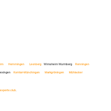
eim
Hemmingen
Leonberg
Wimsheim Wurmberg
Renningen
iexingen
Korntal-Münchingen
Markgröningen
Mühlacker
experte.club
.