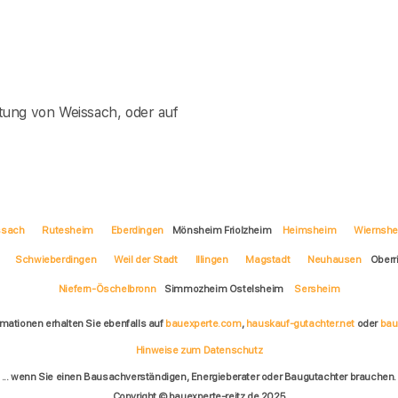
tung von Weissach, oder auf
ssach
Rutesheim
Eberdingen
Mönsheim Friolzheim
Heimsheim
Wiernsh
Schwieberdingen
Weil der Stadt
Illingen
Magstadt
Neuhausen
Oberr
Niefern-Öschelbronn
Simmozheim Ostelsheim
Sersheim
rmationen erhalten Sie ebenfalls auf
bauexperte.com
,
hauskauf-gutachter.net
oder
bau
Hinweise zum Datenschutz
... wenn Sie einen Bausachverständigen, Energieberater oder Baugutachter brauchen.
Copyright © bauexperte-reitz.de 2025