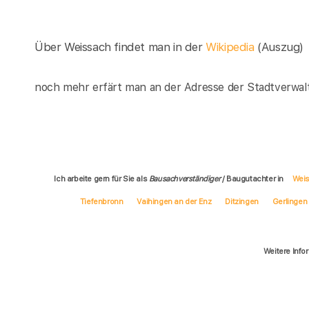
Über Weissach findet man in der
Wikipedia
(Auszug)
noch mehr erfärt man an der Adresse der Stadtverwal
Ich arbeite gern für Sie als
Bausachverständiger
/ Baugutachter in
Wei
Tiefenbronn
Vaihingen an der Enz
Ditzingen
Gerlingen
Weitere Info