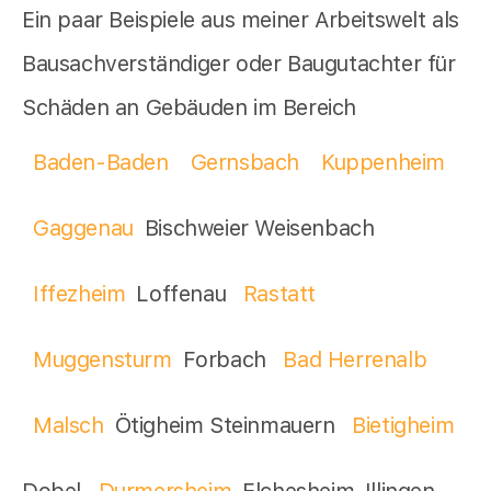
Ein paar Beispiele aus meiner Arbeitswelt als
Bausachverständiger oder Baugutachter für
Schäden an Gebäuden im Bereich
Baden-Baden
Gernsbach
Kuppenheim
Gaggenau
Bischweier Weisenbach
Iffezheim
Loffenau
Rastatt
Muggensturm
Forbach
Bad Herrenalb
Malsch
Ötigheim Steinmauern
Bietigheim
Dobel
Durmersheim
Elchesheim-Illingen