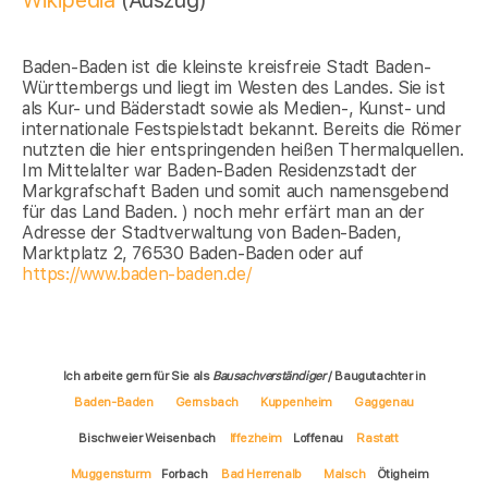
Baden-Baden ist die kleinste kreisfreie Stadt Baden-
Württembergs und liegt im Westen des Landes. Sie ist
als Kur- und Bäderstadt sowie als Medien-, Kunst- und
internationale Festspielstadt bekannt. Bereits die Römer
nutzten die hier entspringenden heißen Thermalquellen.
Im Mittelalter war Baden-Baden Residenzstadt der
Markgrafschaft Baden und somit auch namensgebend
für das Land Baden. ) noch mehr erfärt man an der
Adresse der Stadtverwaltung von Baden-Baden,
Marktplatz 2, 76530 Baden-Baden oder auf
https://www.baden-baden.de/
Ich arbeite gern für Sie als
Bausachverständiger
/ Baugutachter in
Baden-Baden
Gernsbach
Kuppenheim
Gaggenau
Bischweier Weisenbach
Iffezheim
Loffenau
Rastatt
Muggensturm
Forbach
Bad Herrenalb
Malsch
Ötigheim