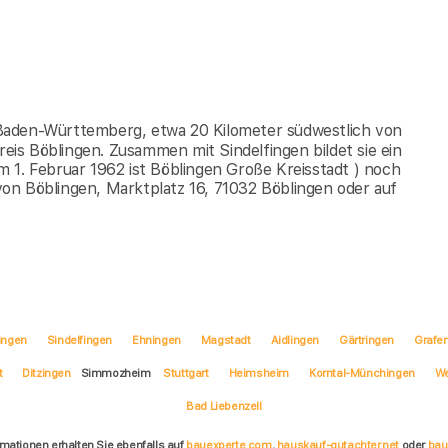
en Baden-Württemberg, etwa 20 Kilometer südwestlich von
reis Böblingen. Zusammen mit Sindelfingen bildet sie ein
 1. Februar 1962 ist Böblingen Große Kreisstadt ) noch
on Böblingen, Marktplatz 16, 71032 Böblingen oder auf
ingen
Sindelfingen
Ehningen
Magstadt
Aidlingen
Gärtringen
Grafe
t
Ditzingen
Simmozheim
Stuttgart
Heimsheim
Korntal-Münchingen
We
Bad Liebenzell
rmationen erhalten Sie ebenfalls auf
bauexperte.com
,
hauskauf-gutachter.net
oder
bau