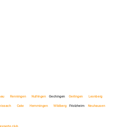
nau
Renningen
Nufringen
Gechingen
Gerlingen
Leonberg
issach
Calw
Hemmingen
Wildberg
Friolzheim
Neuhausen
experte.club
.