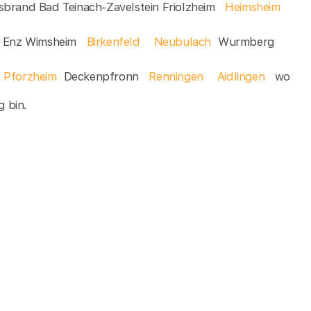
sbrand Bad Teinach-Zavelstein Friolzheim
Heimsheim
r Enz Wimsheim
Birkenfeld
Neubulach
Wurmberg
Pforzheim
Deckenpfronn
Renningen
Aidlingen
wo
g bin.