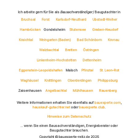
Ich arbeite gern für Sie als
Bausachverständiger
/ Baugutachter in
Bruchsal
Forst
Karlsdorf-Neuthard
Ubstadt-Weiher
Hambrücken
Gondelsheim
Stutensee
Graben-Neudorf
Kraichtal
Weingarten (Baden)
Bad Schönborn
Kronau
Walzbachtal
Bretten
Östringen
Linkenheim-Hochstetten
Dettenheim
Eggenstein-Leopoldshafen
Malsch
Pfinztal
St. Leon-Rot
Waghäusel
Knittlingen
Oberderdingen
Philippsburg
Zaisenhausen
Angelbachtal
Mühlhausen
Rauenberg
Weitere Informationen erhalten Sie ebenfalls auf
bauexperte.com
,
hauskauf-gutachter.net
oder
bauexperte.club
.
Hinweise zum Datenschutz
... wenn Sie einen Bausachverständigen, Energieberater oder
Baugutachter brauchen.
Copyright © bauexperte-reitz.de 2025