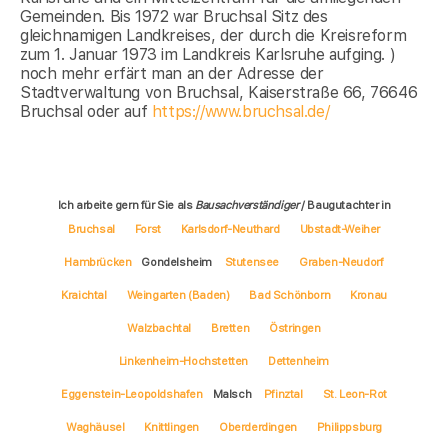
Gemeinden. Bis 1972 war Bruchsal Sitz des
gleichnamigen Landkreises, der durch die Kreisreform
zum 1. Januar 1973 im Landkreis Karlsruhe aufging. )
noch mehr erfärt man an der Adresse der
Stadtverwaltung von Bruchsal, Kaiserstraße 66, 76646
Bruchsal oder auf
https://www.bruchsal.de/
Ich arbeite gern für Sie als
Bausachverständiger
/ Baugutachter in
Bruchsal
Forst
Karlsdorf-Neuthard
Ubstadt-Weiher
Hambrücken
Gondelsheim
Stutensee
Graben-Neudorf
Kraichtal
Weingarten (Baden)
Bad Schönborn
Kronau
Walzbachtal
Bretten
Östringen
Linkenheim-Hochstetten
Dettenheim
Eggenstein-Leopoldshafen
Malsch
Pfinztal
St. Leon-Rot
Waghäusel
Knittlingen
Oberderdingen
Philippsburg