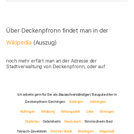
Über Deckenpfronn findet man in der
Wikipedia
(Auszug)
noch mehr erfärt man an der Adresse der
Stadtverwaltung von Deckenpfronn, oder auf
Ich arbeite gern für Sie als
Bausachverständiger
/ Baugutachter in
Deckenpfronn Gechingen
Aidlingen
Gärtringen
Nufringen
Wildberg
Althengstett
Calw
Ehningen
Grafenau
Ostelsheim
Neubulach
Simmozheim Bad
Teinach-Zavelstein
Weil der Stadt
Böblingen
Magstadt