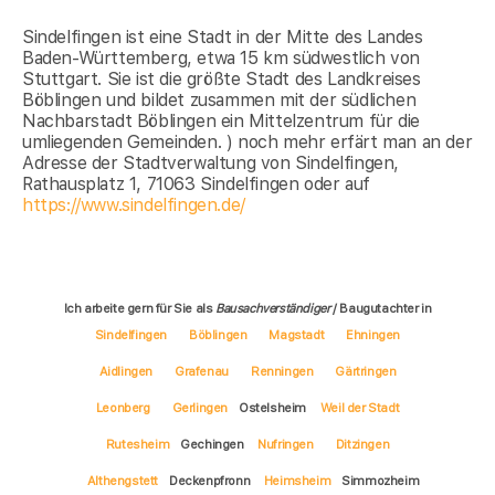
Sindelfingen ist eine Stadt in der Mitte des Landes
Baden-Württemberg, etwa 15 km südwestlich von
Stuttgart. Sie ist die größte Stadt des Landkreises
Böblingen und bildet zusammen mit der südlichen
Nachbarstadt Böblingen ein Mittelzentrum für die
umliegenden Gemeinden. ) noch mehr erfärt man an der
Adresse der Stadtverwaltung von Sindelfingen,
Rathausplatz 1, 71063 Sindelfingen oder auf
https://www.sindelfingen.de/
Ich arbeite gern für Sie als
Bausachverständiger
/ Baugutachter in
Sindelfingen
Böblingen
Magstadt
Ehningen
Aidlingen
Grafenau
Renningen
Gärtringen
Leonberg
Gerlingen
Ostelsheim
Weil der Stadt
Rutesheim
Gechingen
Nufringen
Ditzingen
Althengstett
Deckenpfronn
Heimsheim
Simmozheim