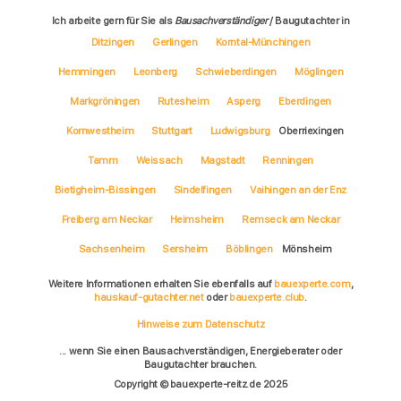
Ich arbeite gern für Sie als
Bausachverständiger
/ Baugutachter in
Ditzingen
Gerlingen
Korntal-Münchingen
Hemmingen
Leonberg
Schwieberdingen
Möglingen
Markgröningen
Rutesheim
Asperg
Eberdingen
Kornwestheim
Stuttgart
Ludwigsburg
Oberriexingen
Tamm
Weissach
Magstadt
Renningen
Bietigheim-Bissingen
Sindelfingen
Vaihingen an der Enz
Freiberg am Neckar
Heimsheim
Remseck am Neckar
Sachsenheim
Sersheim
Böblingen
Mönsheim
Weitere Informationen erhalten Sie ebenfalls auf
bauexperte.com
,
hauskauf-gutachter.net
oder
bauexperte.club
.
Hinweise zum Datenschutz
... wenn Sie einen Bausachverständigen, Energieberater oder
Baugutachter brauchen.
Copyright © bauexperte-reitz.de 2025