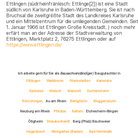
Ettlingen (südrheinfränkisch: Ettlinge[2]) ist eine Stadt
südlich von Karlsruhe in Baden-Württemberg. Sie ist nach
Bruchsal die zweitgrößte Stadt des Landkreises Karlsruhe
und ein Mittelzentrum für die umliegenden Gemeinden. Sei
1. Januar 1966 ist Ettlingen Große Kreisstadt. ) noch mehr
erfärt man an der Adresse der Stadtverwaltung von
Ettlingen, Marktplatz 2, 76275 Ettlingen oder auf
https://www.ettlingen.de/
Ich arbeite gern für Sie als
Bausachverständiger
/ Baugutachter in
Ettlingen
Waldbronn
Rheinstetten
Karlsruhe
Karlsbad
Malsch
Marxzell
Durmersheim
Remchingen
Au am Rhein
Bietigheim
Muggensturm
Neuburg am Rhein
Pfinztal
Keltern
Elchesheim-Illingen
Ötigheim
Straubenhardt
Berg (Pfalz) Bischweier
Hagenbach
Weingarten (Baden)
Bad Herrenalb