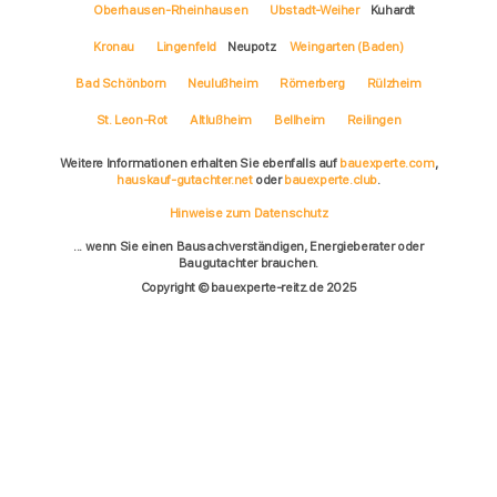
Oberhausen-Rheinhausen
Ubstadt-Weiher
Kuhardt
Kronau
Lingenfeld
Neupotz
Weingarten (Baden)
Bad Schönborn
Neulußheim
Römerberg
Rülzheim
St. Leon-Rot
Altlußheim
Bellheim
Reilingen
Weitere Informationen erhalten Sie ebenfalls auf
bauexperte.com
,
hauskauf-gutachter.net
oder
bauexperte.club
.
Hinweise zum Datenschutz
... wenn Sie einen Bausachverständigen, Energieberater oder
Baugutachter brauchen.
Copyright © bauexperte-reitz.de 2025