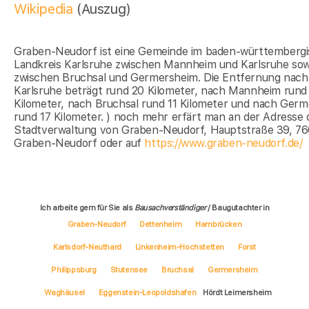
Wikipedia
(Auszug)
Graben-Neudorf ist eine Gemeinde im baden-württemberg
Landkreis Karlsruhe zwischen Mannheim und Karlsruhe sow
zwischen Bruchsal und Germersheim. Die Entfernung nach
Karlsruhe beträgt rund 20 Kilometer, nach Mannheim rund
Kilometer, nach Bruchsal rund 11 Kilometer und nach Ger
rund 17 Kilometer. ) noch mehr erfärt man an der Adresse 
Stadtverwaltung von Graben-Neudorf, Hauptstraße 39, 7
Graben-Neudorf oder auf
https://www.graben-neudorf.de/
Ich arbeite gern für Sie als
Bausachverständiger
/ Baugutachter in
Graben-Neudorf
Dettenheim
Hambrücken
Karlsdorf-Neuthard
Linkenheim-Hochstetten
Forst
Philippsburg
Stutensee
Bruchsal
Germersheim
Waghäusel
Eggenstein-Leopoldshafen
Hördt Leimersheim