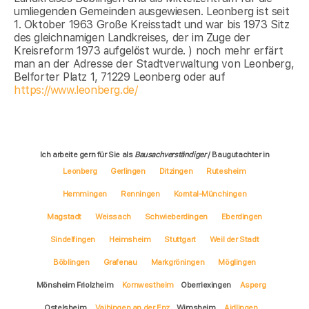
umliegenden Gemeinden ausgewiesen. Leonberg ist seit
1. Oktober 1963 Große Kreisstadt und war bis 1973 Sitz
des gleichnamigen Landkreises, der im Zuge der
Kreisreform 1973 aufgelöst wurde. ) noch mehr erfärt
man an der Adresse der Stadtverwaltung von Leonberg,
Belforter Platz 1, 71229 Leonberg oder auf
https://www.leonberg.de/
Ich arbeite gern für Sie als
Bausachverständiger
/ Baugutachter in
Leonberg
Gerlingen
Ditzingen
Rutesheim
Hemmingen
Renningen
Korntal-Münchingen
Magstadt
Weissach
Schwieberdingen
Eberdingen
Sindelfingen
Heimsheim
Stuttgart
Weil der Stadt
Böblingen
Grafenau
Markgröningen
Möglingen
Mönsheim Friolzheim
Kornwestheim
Oberriexingen
Asperg
Ostelsheim
Vaihingen an der Enz
Wimsheim
Aidlingen