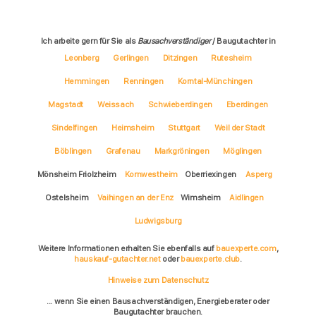
Ich arbeite gern für Sie als
Bausachverständiger
/ Baugutachter in
Leonberg
Gerlingen
Ditzingen
Rutesheim
Hemmingen
Renningen
Korntal-Münchingen
Magstadt
Weissach
Schwieberdingen
Eberdingen
Sindelfingen
Heimsheim
Stuttgart
Weil der Stadt
Böblingen
Grafenau
Markgröningen
Möglingen
Mönsheim Friolzheim
Kornwestheim
Oberriexingen
Asperg
Ostelsheim
Vaihingen an der Enz
Wimsheim
Aidlingen
Ludwigsburg
Weitere Informationen erhalten Sie ebenfalls auf
bauexperte.com
,
hauskauf-gutachter.net
oder
bauexperte.club
.
Hinweise zum Datenschutz
... wenn Sie einen Bausachverständigen, Energieberater oder
Baugutachter brauchen.