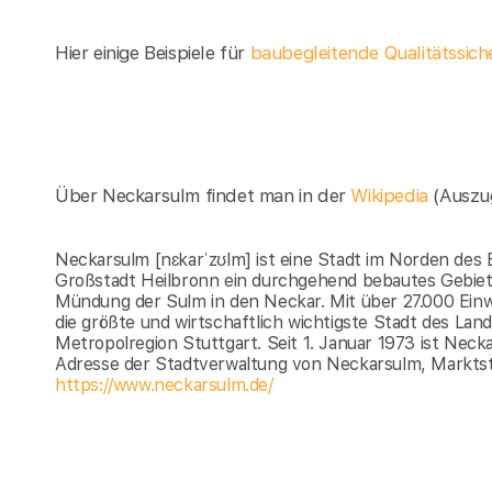
Hier einige Beispiele für
baubegleitende Qualitätssic
Über Neckarsulm findet man in der
Wikipedia
(Auszu
Neckarsulm [nɛkarˈzʊlm] ist eine Stadt im Norden de
Großstadt Heilbronn ein durchgehend bebautes Gebiet d
Mündung der Sulm in den Neckar. Mit über 27.000 Ein
die größte und wirtschaftlich wichtigste Stadt des Lan
Metropolregion Stuttgart. Seit 1. Januar 1973 ist Nec
Adresse der Stadtverwaltung von Neckarsulm, Marktst
https://www.neckarsulm.de/