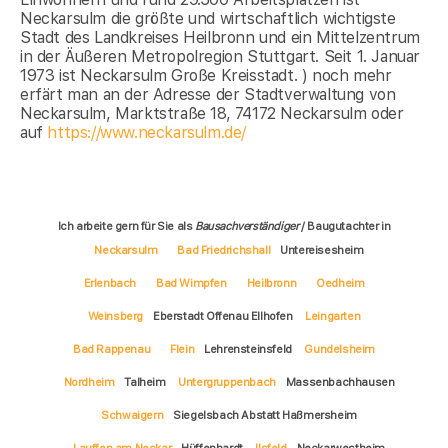
Neckarsulm die größte und wirtschaftlich wichtigste
Stadt des Landkreises Heilbronn und ein Mittelzentrum
in der Äußeren Metropolregion Stuttgart. Seit 1. Januar
1973 ist Neckarsulm Große Kreisstadt. ) noch mehr
erfärt man an der Adresse der Stadtverwaltung von
Neckarsulm, Marktstraße 18, 74172 Neckarsulm oder
auf
https://www.neckarsulm.de/
Ich arbeite gern für Sie als
Bausachverständiger
/ Baugutachter in
Neckarsulm
Bad Friedrichshall
Untereisesheim
Erlenbach
Bad Wimpfen
Heilbronn
Oedheim
Weinsberg
Eberstadt Offenau Ellhofen
Leingarten
Bad Rappenau
Flein
Lehrensteinsfeld
Gundelsheim
Nordheim
Talheim
Untergruppenbach
Massenbachhausen
Schwaigern
Siegelsbach Abstatt Haßmersheim
Lauffen am Neckar
Hüffenhardt
Ilsfeld
Neckarwestheim