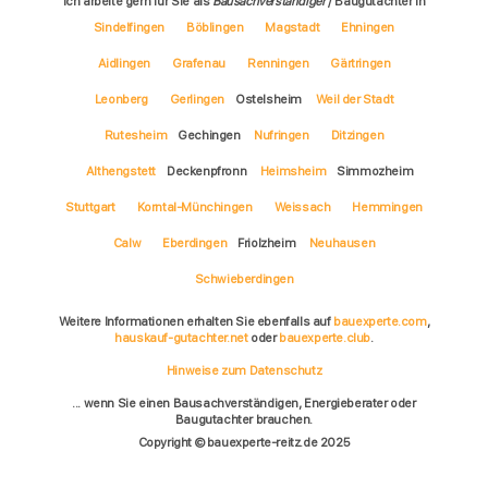
Ich arbeite gern für Sie als
Bausachverständiger
/ Baugutachter in
Sindelfingen
Böblingen
Magstadt
Ehningen
Aidlingen
Grafenau
Renningen
Gärtringen
Leonberg
Gerlingen
Ostelsheim
Weil der Stadt
Rutesheim
Gechingen
Nufringen
Ditzingen
Althengstett
Deckenpfronn
Heimsheim
Simmozheim
Stuttgart
Korntal-Münchingen
Weissach
Hemmingen
Calw
Eberdingen
Friolzheim
Neuhausen
Schwieberdingen
Weitere Informationen erhalten Sie ebenfalls auf
bauexperte.com
,
hauskauf-gutachter.net
oder
bauexperte.club
.
Hinweise zum Datenschutz
... wenn Sie einen Bausachverständigen, Energieberater oder
Baugutachter brauchen.
Copyright © bauexperte-reitz.de 2025