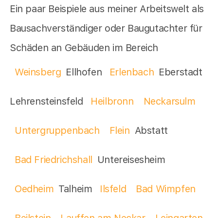
Ein paar Beispiele aus meiner Arbeitswelt als
Bausachverständiger oder Baugutachter für
Schäden an Gebäuden im Bereich
Weinsberg
Ellhofen
Erlenbach
Eberstadt
Lehrensteinsfeld
Heilbronn
Neckarsulm
Untergruppenbach
Flein
Abstatt
Bad Friedrichshall
Untereisesheim
Oedheim
Talheim
Ilsfeld
Bad Wimpfen
Beilstein
Lauffen am Neckar
Leingarten