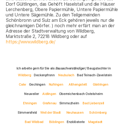
Dorf Gültlingen, das Gehöft Haselstall und die Häuser
Lerchenberg, Obere Papiermühle, Untere Papiermühle
und Untere Sägemühle. Zu den Teilgemeinden
Schönbronn und Sulz am Eck gehören jeweils nur die
gleichnamigen Dörfer. ) noch mehr erfärt man an der
Adresse der Stadtverwaltung von Wildberg,
Marktstraße 2, 72218 Wildberg oder auf
https://www.wildberg.de/
Ich arbeite gern für Sie als
Bausachverständiger
/ Baugutachter in
Wildberg
Deckenpfronn
Neubulach
Bad Teinach-Zavelstein
Calw
Gechingen
Nufringen
Althengstett
Gärtringen
Neuweiler
Aidlingen
Oberreichenbach Ostelsheim
Ehningen
Grafenau
Simmozheim
Bad Liebenzell
Simmersfeld
Weil der Stadt
Neuhausen
Schömberg
Bad Wildbad
Böblingen
Enzklösterle
Magstadt