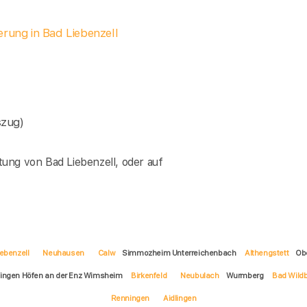
erung in Bad Liebenzell
szug)
ung von Bad Liebenzell, oder auf
ebenzell
Neuhausen
Calw
Simmozheim Unterreichenbach
Althengstett
Ob
ingen Höfen an der Enz Wimsheim
Birkenfeld
Neubulach
Wurmberg
Bad Wild
Renningen
Aidlingen