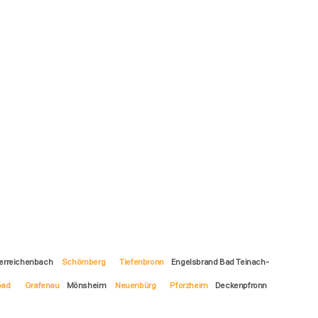
erreichenbach
Schömberg
Tiefenbronn
Engelsbrand Bad Teinach-
bad
Grafenau
Mönsheim
Neuenbürg
Pforzheim
Deckenpfronn