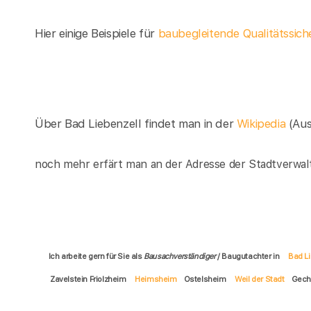
Hier einige Beispiele für
baubegleitende Qualitätssich
Über Bad Liebenzell findet man in der
Wikipedia
(Au
noch mehr erfärt man an der Adresse der Stadtverwalt
Ich arbeite gern für Sie als
Bausachverständiger
/ Baugutachter in
Bad Li
Zavelstein Friolzheim
Heimsheim
Ostelsheim
Weil der Stadt
Gech