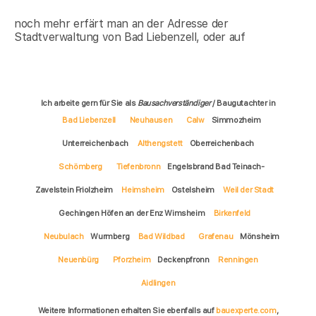
noch mehr erfärt man an der Adresse der
Stadtverwaltung von Bad Liebenzell, oder auf
Ich arbeite gern für Sie als
Bausachverständiger
/ Baugutachter in
Bad Liebenzell
Neuhausen
Calw
Simmozheim
Unterreichenbach
Althengstett
Oberreichenbach
Schömberg
Tiefenbronn
Engelsbrand Bad Teinach-
Zavelstein Friolzheim
Heimsheim
Ostelsheim
Weil der Stadt
Gechingen Höfen an der Enz Wimsheim
Birkenfeld
Neubulach
Wurmberg
Bad Wildbad
Grafenau
Mönsheim
Neuenbürg
Pforzheim
Deckenpfronn
Renningen
Aidlingen
Weitere Informationen erhalten Sie ebenfalls auf
bauexperte.com
,