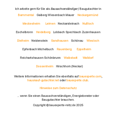
Ich arbeite gern für Sie als
Bausachverständiger
/ Baugutachter in
Bammental
Gaiberg Wiesenbach Mauer
Neckargemünd
Meckesheim
Leimen
Neckarsteinach
Nußloch
Eschelbronn
Heidelberg
Lobbach Spechbach Zuzenhausen
Dielheim
Neidenstein
Sandhausen
Schönau
Wiesloch
Epfenbach Michelbuch
Rauenberg
Eppelheim
Reichartshausen Schönbrunn
Waibstadt
Walldorf
Dossenheim
Hirschhorn (Neckar)
Weitere Informationen erhalten Sie ebenfalls auf
bauexperte.com
,
hauskauf-gutachter.net
oder
bauexperte.club
.
Hinweise zum Datenschutz
... wenn Sie einen Bausachverständigen, Energieberater oder
Baugutachter brauchen.
Copyright © bauexperte-reitz.de 2025