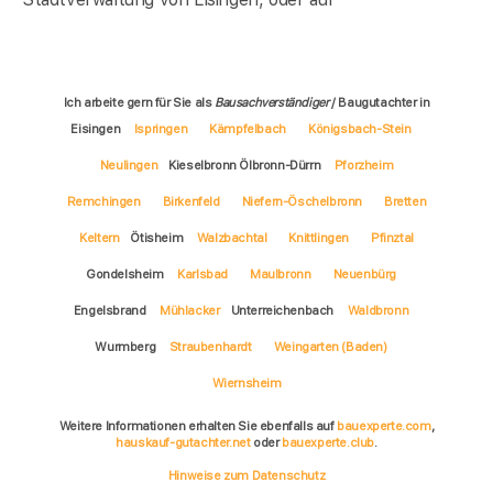
Ich arbeite gern für Sie als
Bausachverständiger
/ Baugutachter in
Eisingen
Ispringen
Kämpfelbach
Königsbach-Stein
Neulingen
Kieselbronn Ölbronn-Dürrn
Pforzheim
Remchingen
Birkenfeld
Niefern-Öschelbronn
Bretten
Keltern
Ötisheim
Walzbachtal
Knittlingen
Pfinztal
Gondelsheim
Karlsbad
Maulbronn
Neuenbürg
Engelsbrand
Mühlacker
Unterreichenbach
Waldbronn
Wurmberg
Straubenhardt
Weingarten (Baden)
Wiernsheim
Weitere Informationen erhalten Sie ebenfalls auf
bauexperte.com
,
hauskauf-gutachter.net
oder
bauexperte.club
.
Hinweise zum Datenschutz