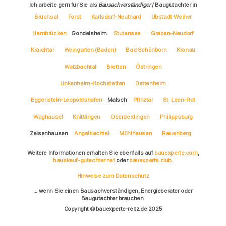
Ich arbeite gern für Sie als
Bausachverständiger
/ Baugutachter in
Bruchsal
Forst
Karlsdorf-Neuthard
Ubstadt-Weiher
Hambrücken
Gondelsheim
Stutensee
Graben-Neudorf
Kraichtal
Weingarten (Baden)
Bad Schönborn
Kronau
Walzbachtal
Bretten
Östringen
Linkenheim-Hochstetten
Dettenheim
Eggenstein-Leopoldshafen
Malsch
Pfinztal
St. Leon-Rot
Waghäusel
Knittlingen
Oberderdingen
Philippsburg
Zaisenhausen
Angelbachtal
Mühlhausen
Rauenberg
Weitere Informationen erhalten Sie ebenfalls auf
bauexperte.com
,
hauskauf-gutachter.net
oder
bauexperte.club
.
Hinweise zum Datenschutz
... wenn Sie einen Bausachverständigen, Energieberater oder
Baugutachter brauchen.
Copyright © bauexperte-reitz.de 2025